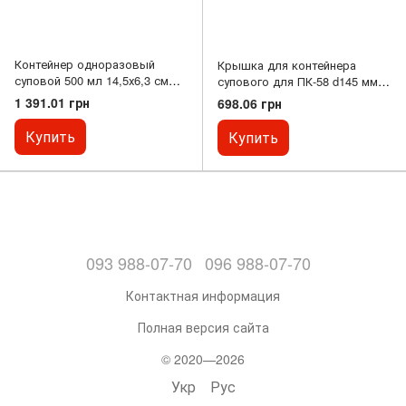
Контейнер одноразовый
Крышка для контейнера
суповой 500 мл 14,5х6,3 см
супового для ПК-58 d145 мм
белый полипропиленовый 480
480 шт
1 391.01 грн
698.06 грн
шт ПК-58 (Крышка ПК-58К)
Купить
Купить
093 988-07-70
096 988-07-70
Контактная информация
Полная версия сайта
© 2020—2026
Укр
Рус