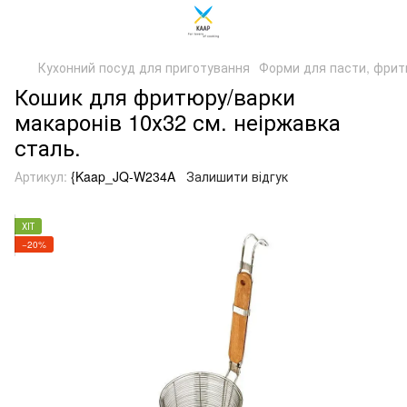
Кухонний посуд для приготування
Форми для пасти, фри
Кошик для фритюру/варки
макаронів 10х32 см. неіржавка
сталь.
Артикул:
{Kaap_JQ-W234A
Залишити відгук
ХІТ
−20%