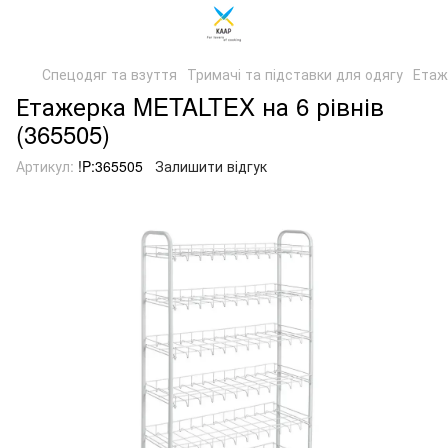
Спецодяг та взуття
Тримачі та підставки для одягу
Етаж
Етажерка METALTEX на 6 рівнів
(365505)
Артикул:
!P:365505
Залишити відгук