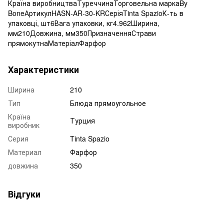
Країна виробництваТуреччинаТорговельна маркаBy
BoneАртикулHASN-AR-30-KRСеріяTinta SpazioК-ть в
упаковці, шт6Вага упаковки, кг4.962Ширина,
мм210Довжина, мм350ПризначенняСтрави
прямокутнаМатеріалФарфор
Характеристики
Ширина
210
Тип
Блюда прямоугольное
Країна
Турция
виробник
Серия
Tinta Spazio
Материал
Фарфор
довжина
350
Відгуки